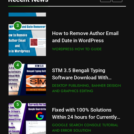
WORDPRESS HOW TO GUIDE
4
3
STM 3.5 Bengali Typing
How to Remove Author Email
Software Download With
and Date in WordPress
Alternative Solutions
DESKTOP PUBLISHING, BANNER DEISIGN
AND GRAPHICS EDITING
WORDPRESS HOW TO GUIDE
5
4
Fixed with 100% Solutions
STM 3.5 Bengali Typing
Within 24 hours for Currently
Software Download With
Not Indexed Error in Google
GOOGLE SEARCH CONSOLE TUTORIAL
Alternative Solutions
DESKTOP PUBLISHING, BANNER DEISIGN
AND ERROR SOLUTION
Search Console
AND GRAPHICS EDITING
6
5
How to Use Adobe Photoshop
Fixed with 100% Solutions
7.0 for Editing Photos
Within 24 hours for Currently
Not Indexed Error in Google
WINDOWS HOW TO GUIDE
GOOGLE SEARCH CONSOLE TUTORIAL
AND ERROR SOLUTION
Search Console
7