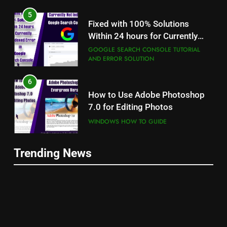
5
Fixed with 100% Solutions
Within 24 hours for Currently
Not Indexed Error in Google
GOOGLE SEARCH CONSOLE TUTORIAL
AND ERROR SOLUTION
Search Console
6
5
How to Use Adobe Photoshop
Fixed with 100% Solutions
7.0 for Editing Photos
Within 24 hours for Currently
Not Indexed Error in Google
WINDOWS HOW TO GUIDE
GOOGLE SEARCH CONSOLE TUTORIAL
AND ERROR SOLUTION
Search Console
7
6
Trending News
How to Capture Full Page
How to Use Adobe Photoshop
Screenshot in Chrome
7.0 for Editing Photos
MOST USEFUL BROWSER EXTENSIONS
WINDOWS HOW TO GUIDE
8
7
How to Resize Pictures Without