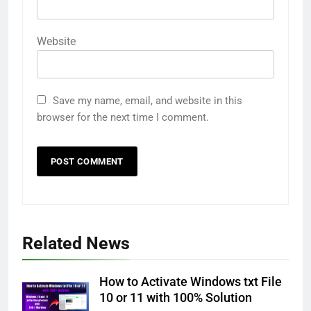
How to Use Adobe Photoshop
7.0 for Editing Photos
Website
WINDOWS HOW TO GUIDE
7
Save my name, email, and website in this
How to Capture Full Page
browser for the next time I comment.
Screenshot in Chrome
MOST USEFUL BROWSER EXTENSIONS
8
How to Resize Pictures Without
Losing Quality Exactly
WINDOWS USEFUL TRICKS
Related News
1
Odia All Professional Unicode
How to Activate Windows txt File
10 or 11 with 100% Solution
and Akruti Font Download