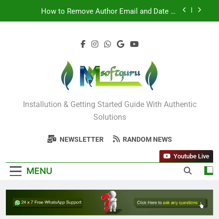
How to Remove Author Email and Date in
WordPress
STM 3.5 Bengali Typing Software Download With
Alternative Solutions
Odia All Professional Unicode and Akruti Font
Download
10 Tips to Optimize Elementor Website Speed
Including Image
Mysoftguru Tech
How to Remove Author Email and Date in
Installution & Getting Started Guide With Authentic
WordPress
Solutions
STM 3.5 Bengali Typing Software Download With
Alternative Solutions
NEWSLETTER
RANDOM NEWS
Youtube Live
MENU