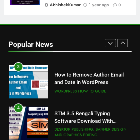
ALL PROFESSIONAL INPUT AND UNICODE
AbhishekKumar
1 year ago
0
FONTS
2
10 Tips to Optimize Elementor
Website Speed Including Image
Popular News
WORDPRESS HOW TO GUIDE
3
How to Remove Author Email
and Date in WordPress
WORDPRESS HOW TO GUIDE
4
STM 3.5 Bengali Typing
Software Download With
Alternative Solutions
DESKTOP PUBLISHING, BANNER DEISIGN
AND GRAPHICS EDITING