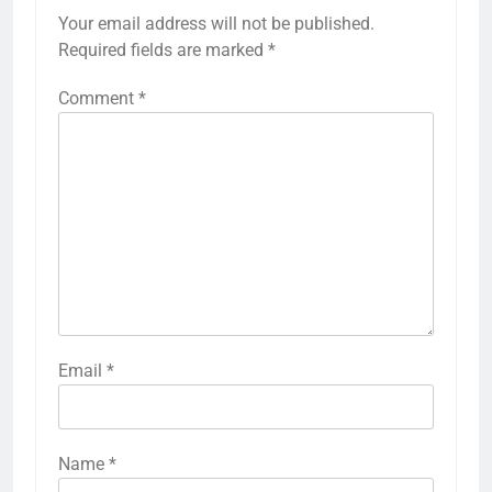
Your email address will not be published.
Required fields are marked
*
Comment
*
5
Fixed with 100% Solutions
Email
*
Within 24 hours for Currently
Not Indexed Error in Google
GOOGLE SEARCH CONSOLE TUTORIAL
AND ERROR SOLUTION
Search Console
Name
*
6