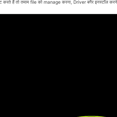
मेट करते हैं तो तमाम file को manage करना, Driver बगैर इनस्टॉल करन